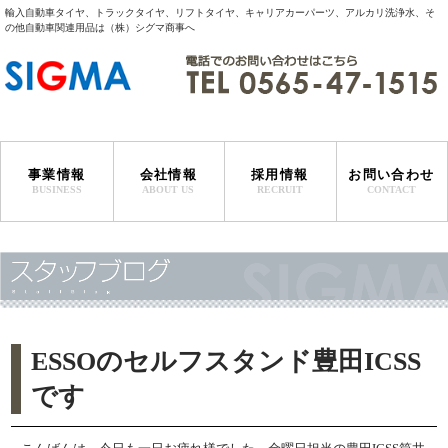
輸入自動車タイヤ、トラックタイヤ、リフトタイヤ、キャリアカーパーツ、アルカリ洗浄水、そ
の他自動車関連用品は（株）シグマ商事へ
事業情報
会社情報
採用情報
お問い合わせ
BUSINESS
ABOUT US
RECRUIT
CONTACT
サービスステーション事業
特販事業
マリンサービス事業
タイヤ輸入事業
代表者挨拶
会社概要・沿革
事業所一覧
ESSOのセルフスタンド豊田ICSS
です