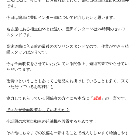
こんばんは、今日も一日お疲れ様でした。金曜日担当の豊田ICSS筒井
です。
今日は簡単に豊田インターSSについて紹介したいと思います。
名古屋にある相生山SSとは違い、豊田インターSSは24時間のセルフ
スタンドです。
高速道路に入る前の最後のガソリンスタンドなので、作業ができる精
鋭スタッフばかりです。
今は全面改装をさせていただいている関係上、短縮営業でやらせてい
ただいてます。
改装中ということもあってご迷惑をお掛けしていることも多く、来て
いただいているお客様にも
協力してもらっている関係者の方々にも本当に「
感謝
」の一言です。
ではなぜ全面改装をしているのか？
今話題の水素自動車の給油機を設置するためです！！
その他にも今までの設備を一新することで出入りしやすく給油しやす