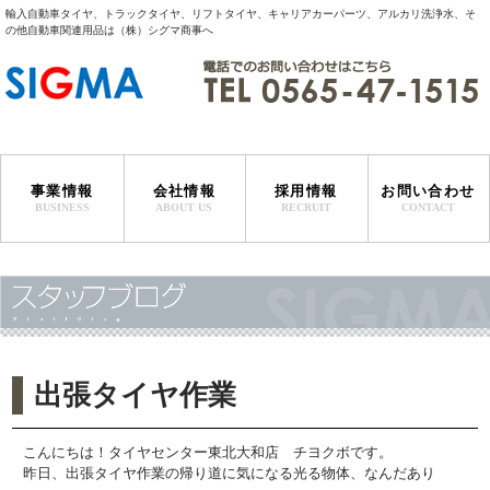
輸入自動車タイヤ、トラックタイヤ、リフトタイヤ、キャリアカーパーツ、アルカリ洗浄水、そ
の他自動車関連用品は（株）シグマ商事へ
事業情報
会社情報
採用情報
お問い合わせ
BUSINESS
ABOUT US
RECRUIT
CONTACT
サービスステーション事業
特販事業
マリンサービス事業
タイヤ輸入事業
代表者挨拶
会社概要・沿革
事業所一覧
出張タイヤ作業
こんにちは！タイヤセンター東北大和店 チヨクボです。
昨日、出張タイヤ作業の帰り道に気になる光る物体、なんだあり