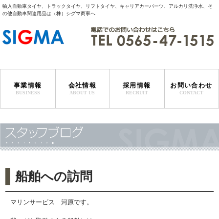
輸入自動車タイヤ、トラックタイヤ、リフトタイヤ、キャリアカーパーツ、アルカリ洗浄水、そ
の他自動車関連用品は（株）シグマ商事へ
事業情報
会社情報
採用情報
お問い合わせ
BUSINESS
ABOUT US
RECRUIT
CONTACT
サービスステーション事業
特販事業
マリンサービス事業
タイヤ輸入事業
代表者挨拶
会社概要・沿革
事業所一覧
船舶への訪問
マリンサービス 河原です。