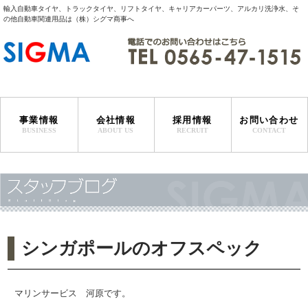
輸入自動車タイヤ、トラックタイヤ、リフトタイヤ、キャリアカーパーツ、アルカリ洗浄水、そ
の他自動車関連用品は（株）シグマ商事へ
事業情報
会社情報
採用情報
お問い合わせ
BUSINESS
ABOUT US
RECRUIT
CONTACT
サービスステーション事業
特販事業
マリンサービス事業
タイヤ輸入事業
代表者挨拶
会社概要・沿革
事業所一覧
シンガポールのオフスペック
マリンサービス 河原です。