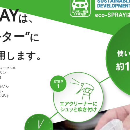
RAY
は、
ター”
に
用します。
ィーゼル車
ソリン）
は
ださい
い
み込ま