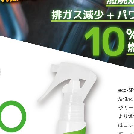
eco
活性化
やカー
より燃
はコ
す。 e