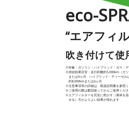
eco-SP
“エアフィル
吹き付けて使
※対象：ガソリン・ハイブリッド・ガス・デ
※持続効果目安：走行距離約5,000km（ガ
または6ヵ月、ハイブリッド・ディーゼル
約8,000kmまたは6ヵ月
※注意事項等の詳細は、取扱説明書を参照く
※ご使用の際は数回振ってからご使用くださ
※エアフィルターを完全に乾かす（液体を染
せる）方がよりよい効果が現れます