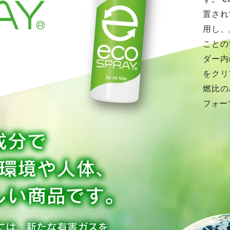
置され
用し、
ことの
ダー内
をクリ
燃比の
フォー